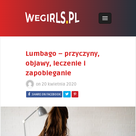
Lumbago – przyczyny,
objawy, leczenie i
zapobieganie
on
20 kwietnia 2020
SHARE ON FACEBOOK