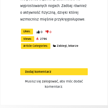
wyprostowanych nogach. Zadbaj również
o aktywność fizyczną, dzięki której
wzmocnisz mięśnie przykręgosłupowe.
Likes:
0
0
Views:
2786
Article Categories:
Zabiegi, lekarze
Dodaj komentarz
Musisz się
zalogować
, aby móc dodać
komentarz.