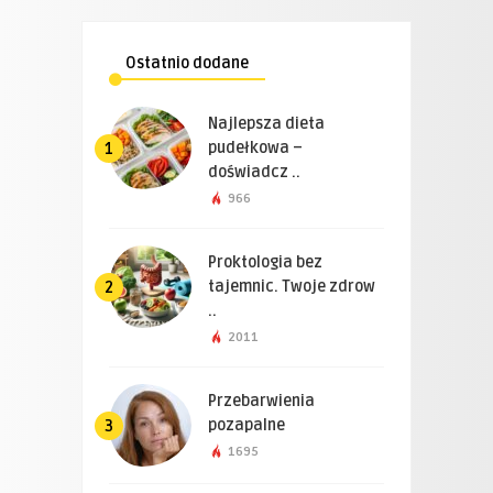
Ostatnio dodane
Najlepsza dieta
pudełkowa –
1
doświadcz ..
966
Proktologia bez
tajemnic. Twoje zdrow
2
..
2011
Przebarwienia
pozapalne
3
1695