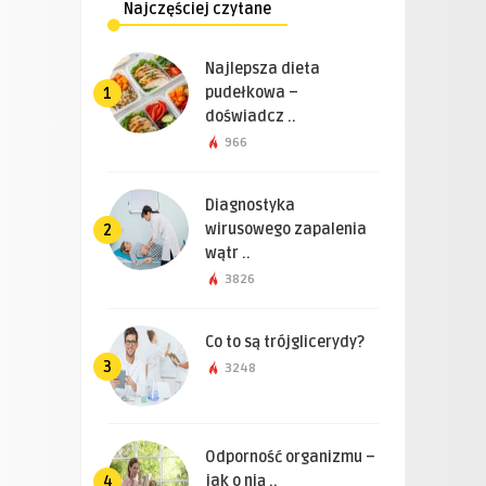
Najczęściej czytane
Najlepsza dieta
pudełkowa –
1
doświadcz ..
966
Diagnostyka
wirusowego zapalenia
2
wątr ..
3826
Co to są trójglicerydy?
3
3248
Odporność organizmu –
jak o nią ..
4