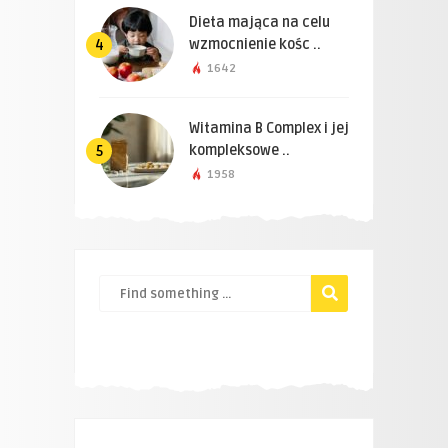
Dieta mająca na celu
wzmocnienie kośc ..
4
1642
Witamina B Complex i jej
kompleksowe ..
5
1958