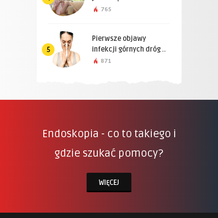
765
Pierwsze objawy
infekcji górnych dróg ..
5
871
Endoskopia - co to takiego i
gdzie szukać pomocy?
WIĘCEJ