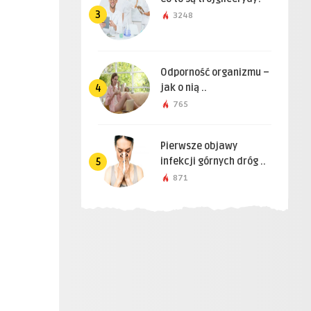
3
3248
Odporność organizmu –
jak o nią ..
4
765
Pierwsze objawy
infekcji górnych dróg ..
5
871