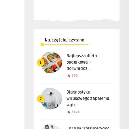
Najczęściej czytane
Najlepsza dieta
pudełkowa –
1
doświadcz ..
966
Diagnostyka
wirusowego zapalenia
2
wątr ..
3826
Co to są trójglicerydy?