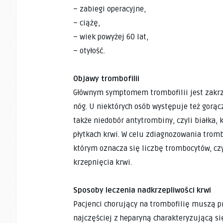
– zabiegi operacyjne,
– ciążę,
– wiek powyżej 60 lat,
– otyłość.
Objawy trombofilii
Głównym symptomem trombofilii jest zakrz
nóg. U niektórych osób występuje też gorą
także niedobór antytrombiny, czyli białka,
płytkach krwi. W celu zdiagnozowania tromb
którym oznacza się liczbę trombocytów, czy
krzepnięcia krwi.
Sposoby leczenia nadkrzepliwości krwi
Pacjenci chorujący na trombofilię muszą p
najczęściej z heparyną charakteryzującą si