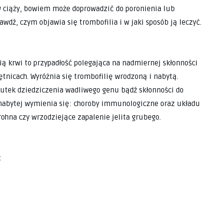
 w ciąży, bowiem może doprowadzić do poronienia lub
dź, czym objawia się trombofilia i w jaki sposób ją leczyć.
ą krwi to przypadłość polegająca na nadmiernej skłonności
ętnicach. Wyróżnia się trombofilię wrodzoną i nabytą.
utek dziedziczenia wadliwego genu bądź skłonności do
i nabytej wymienia się: choroby immunologiczne oraz układu
ohna czy wrzodziejące zapalenie jelita grubego.
: