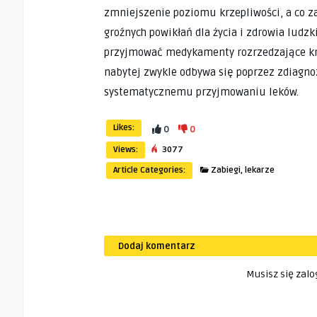
zmniejszenie poziomu krzepliwości, a co z
groźnych powikłań dla życia i zdrowia ludz
przyjmować medykamenty rozrzedzające krew
nabytej zwykle odbywa się poprzez zdiagno
systematycznemu przyjmowaniu leków.
Likes:
0
0
Views:
3077
Article Categories:
Zabiegi, lekarze
Dodaj komentarz
Musisz się
zalo