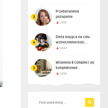
Przebarwienia
pozapalne
3
1695
Dieta mająca na celu
wzmocnienie kośc ..
4
1642
Witamina B Complex i jej
kompleksowe ..
5
1958