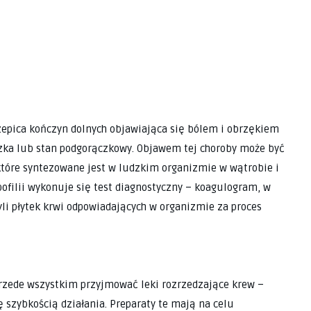
epica kończyn dolnych objawiająca się bólem i obrzękiem
czka lub stan podgorączkowy. Objawem tej choroby może być
 które syntezowane jest w ludzkim organizmie w wątrobie i
ofilii wykonuje się test diagnostyczny – koagulogram, w
li płytek krwi odpowiadających w organizmie za proces
rzede wszystkim przyjmować leki rozrzedzające krew –
ę szybkością działania. Preparaty te mają na celu