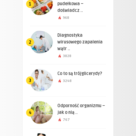
pudełkowa –
1
doświadcz ..
968
Diagnostyka
wirusowego zapalenia
2
wątr ..
3828
Co to są trójglicerydy?
3
3248
Odporność organizmu –
jak o nią ..
4
767