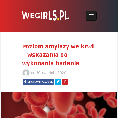
Poziom amylazy we krwi
– wskazania do
wykonania badania
on
20 kwietnia 2020
SHARE ON FACEBOOK