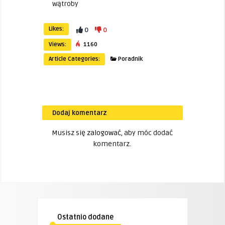
wątroby
Likes:
0
0
Views:
1160
Article Categories:
Poradnik
Dodaj komentarz
Musisz się
zalogować
, aby móc dodać
komentarz.
Ostatnio dodane