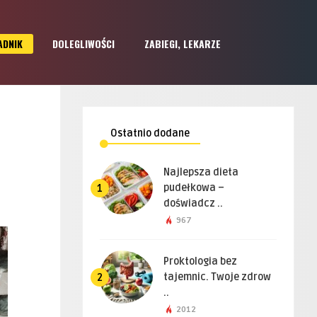
ADNIK
DOLEGLIWOŚCI
ZABIEGI, LEKARZE
Ostatnio dodane
Najlepsza dieta
pudełkowa –
1
doświadcz ..
967
Proktologia bez
tajemnic. Twoje zdrow
2
..
2012