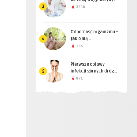
3
3248
Odporność organizmu –
jak o nią ..
4
765
Pierwsze objawy
infekcji górnych dróg ..
5
871