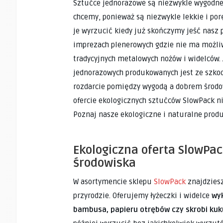
Sztućce jednorazowe są niezwykle wygodne
chcemy, ponieważ są niezwykle lekkie i po
je wyrzucić kiedy już skończymy jeść nasz p
imprezach plenerowych gdzie nie ma możliw
tradycyjnych metalowych nożów i widelców.
jednorazowych produkowanych jest ze szkod
rozdarcie pomiędzy wygodą a dobrem środow
ofercie ekologicznych sztućców SlowPack n
Poznaj nasze ekologiczne i naturalne produ
Ekologiczna oferta SlowPa
środowiska
W asortymencie sklepu
SlowPack
znajdziesz
przyrodzie. Oferujemy łyżeczki i widelce
wyk
bambusa, papieru otrębów czy skrobi kuk