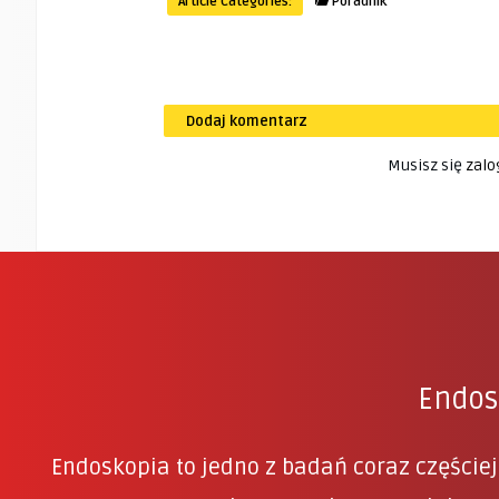
Article Categories:
Poradnik
Dodaj komentarz
Musisz się
zalo
Endosk
Endoskopia to jedno z badań coraz częście