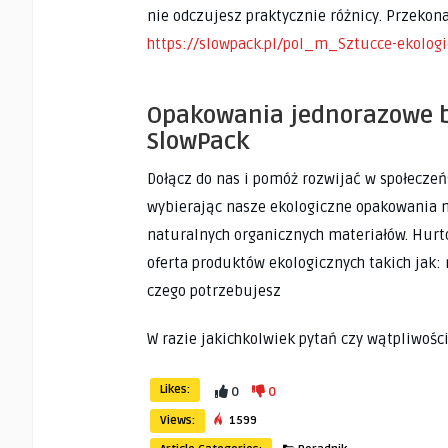
nie odczujesz praktycznie różnicy. Przekon
https://slowpack.pl/pol_m_Sztucce-ekolog
Opakowania jednorazowe b
SlowPack
Dołącz do nas i pomóż rozwijać w społecze
wybierając nasze ekologiczne opakowania n
naturalnych organicznych materiałów. Hur
oferta produktów ekologicznych takich jak: 
czego potrzebujesz
W razie jakichkolwiek pytań czy wątpliwośc
Likes:
0
0
Views:
1599