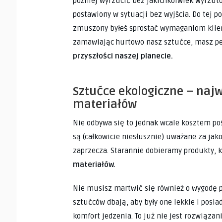
później wyrzucić bez jakichkolwiek wyrzutó
postawiony w sytuacji bez wyjścia. Do tej po
zmuszony byłeś sprostać wymaganiom klient
zamawiając hurtowo nasz sztućce, masz p
przyszłości naszej planecie.
Sztućce ekologiczne – naj
materiałów
Nie odbywa się to jednak wcale kosztem po
są (całkowicie niesłusznie) uważane za jak
zaprzecza. Starannie dobieramy produkty, k
materiałów.
Nie musisz martwić się również o wygodę p
sztućców dbają, aby były one lekkie i pos
komfort jedzenia. To już nie jest rozwiąz