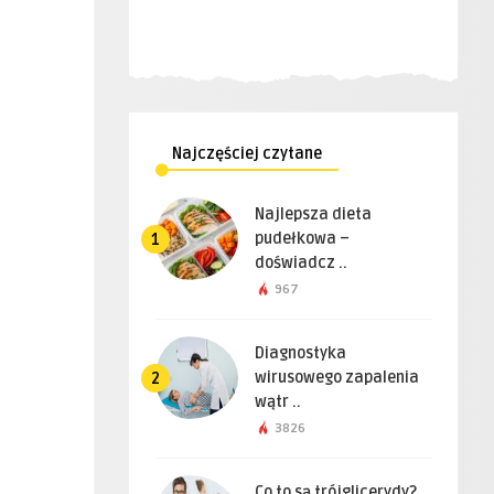
Najczęściej czytane
Najlepsza dieta
pudełkowa –
1
doświadcz ..
967
Diagnostyka
wirusowego zapalenia
2
wątr ..
3826
Co to są trójglicerydy?