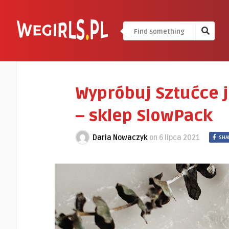
Wypróbuj Sztućce 
– sklep SlowPack
Daria Nowaczyk
on
6 lipca 2021
SHA