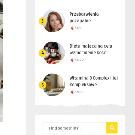
Przebarwienia
pozapalne
3
1695
Dieta mająca na celu
wzmocnienie kośc ..
4
1642
Witamina B Complex i jej
kompleksowe ..
5
1959