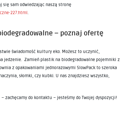
aj się sam odwiedzając naszą stronę
iczne-227.html
.
iodegradowalne – poznaj ofertę
ństwie świadomość kultury eko. Możesz to uczynić,
a jedzenie. Zamień plastik na biodegradowalne pojemniki z
townia z opakowaniami jednorazowymi SlowPack to szeroka
naczynia, słomki, czy kubki. U nas znajdziesz wszystko,
i – zachęcamy do kontaktu – jesteśmy do Twojej dyspozycji!