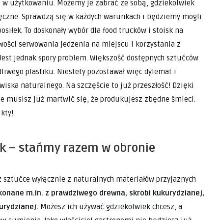
 w użytkowaniu. Możemy je zabrać ze sobą, gdziekolwiek
ręczne. Sprawdzą się w każdych warunkach i będziemy mogli
osiłek. To doskonały wybór dla food trucków i stoisk na
ości serwowania jedzenia na miejscu i korzystania z
 Jest jednak spory problem. Większość dostępnych sztućców
liwego plastiku. Niestety pozostawał więc dylemat i
iska naturalnego. Na szczęście to już przeszłość! Dzięki
ie musisz już martwić się, że produkujesz zbędne śmieci.
kty!
ck – stańmy razem w obronie
 sztućce wyłącznie z naturalnych materiałów przyjaznych
onane m.in. z prawdziwego drewna, skrobi kukurydzianej,
urydzianej.
Możesz ich używać gdziekolwiek chcesz, a