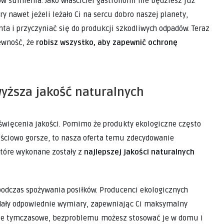
w sumienia. Jako właściciel gastronomi nie będziesz już
ry nawet jeżeli leżało Ci na sercu dobro naszej planety,
a i przyczyniać się do produkcji szkodliwych odpadów. Teraz
ewność, że
robisz wszystko, aby zapewnić ochronę
wyższa jakość naturalnych
święcenia jakości. Pomimo że produkty ekologiczne często
ościowo gorsze, to nasza oferta temu zdecydowanie
tóre wykonane zostały z
najlepszej jakości naturalnych
odczas spożywania posiłków. Producenci ekologicznych
iadały odpowiednie wymiary, zapewniając Ci maksymalny
anie tymczasowe, bezproblemu możesz stosować je w domu i