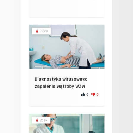
3829
Diagnostyka wirusowego
zapalenia wątroby WZW
0
0
2597