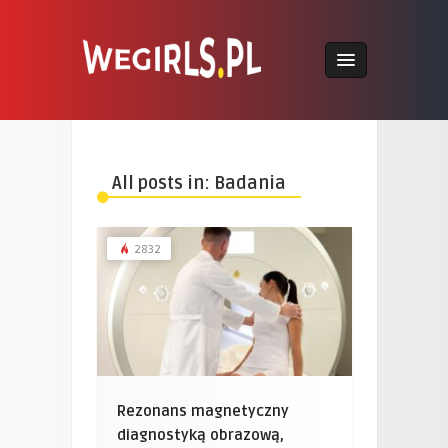
All posts in: Badania
2832
Rezonans magnetyczny
diagnostyką obrazową,