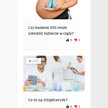
Czy badanie USG może
szkodzić kobiecie w ciąży?
0
0
3250
Co to są trójglicerydy?
0
0