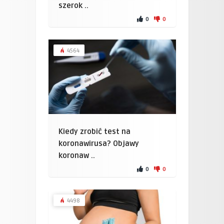
szerok ..
0
0
4564
Kiedy zrobić test na
koronawirusa? Objawy
koronaw ..
0
0
4498