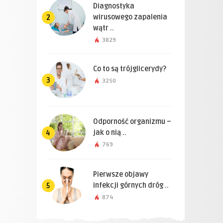
Diagnostyka
wirusowego zapalenia
2
wątr ..
3829
Co to są trójglicerydy?
3
3250
Odporność organizmu –
jak o nią ..
4
769
Pierwsze objawy
infekcji górnych dróg ..
5
874