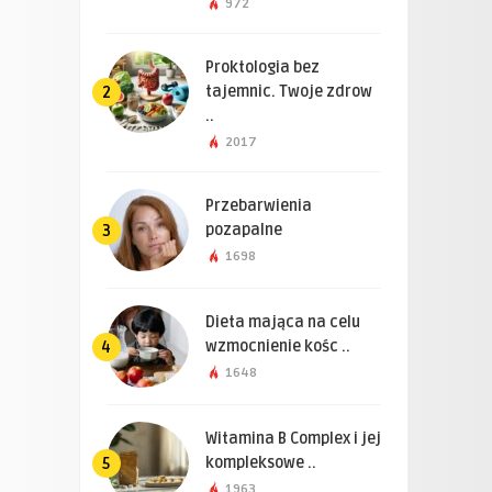
972
Proktologia bez
tajemnic. Twoje zdrow
2
..
2017
Przebarwienia
pozapalne
3
1698
Dieta mająca na celu
wzmocnienie kośc ..
4
1648
Witamina B Complex i jej
kompleksowe ..
5
1963