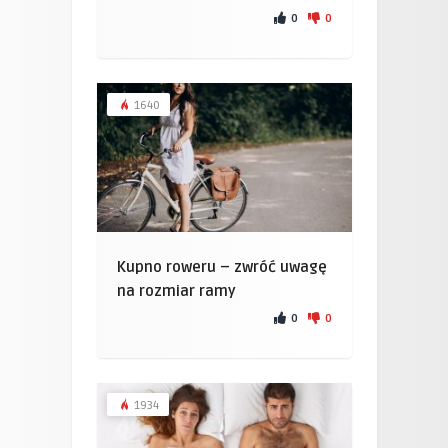
0
0
1640
Kupno roweru – zwróć uwagę
na rozmiar ramy
0
0
1934