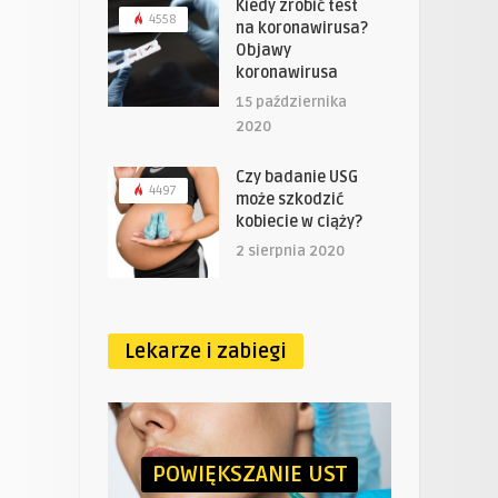
Kiedy zrobić test
4558
na koronawirusa?
Objawy
koronawirusa
15 października
2020
Czy badanie USG
4497
może szkodzić
kobiecie w ciąży?
2 sierpnia 2020
Lekarze i zabiegi
POWIĘKSZANIE UST