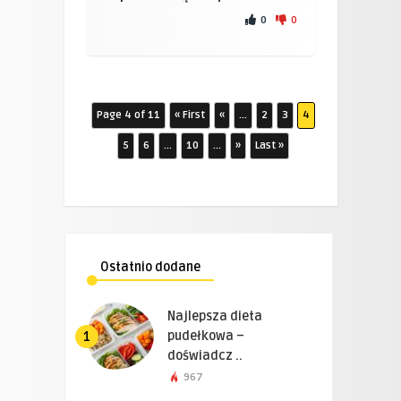
0
0
Page 4 of 11
« First
«
...
2
3
4
5
6
...
10
...
»
Last »
Ostatnio dodane
Najlepsza dieta
pudełkowa –
1
doświadcz ..
967