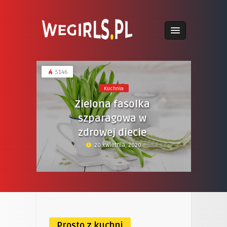
5146
Kuchnia
Zielona fasolka
szparagowa w
zdrowej diecie
20 kwietnia, 2020
Prosto z kuchni