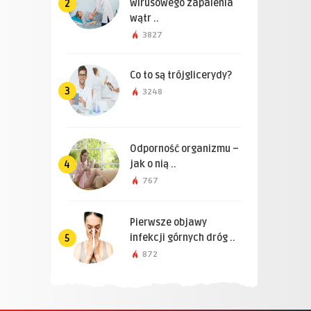
wirusowego zapalenia
2
wątr ..
3827
Co to są trójglicerydy?
3
3248
Odporność organizmu –
jak o nią ..
4
767
Pierwsze objawy
infekcji górnych dróg ..
5
872