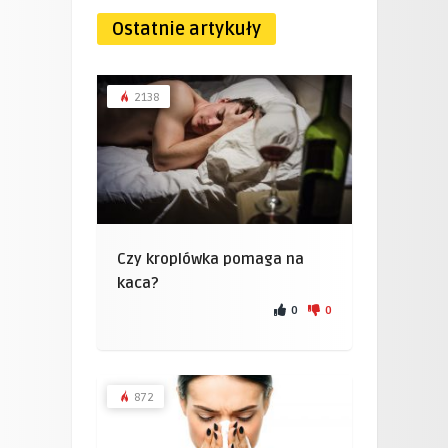
Ostatnie artykuły
2138
Czy kroplówka pomaga na
kaca?
0
0
872