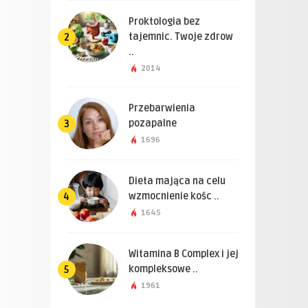
Proktologia bez
tajemnic. Twoje zdrow
2
..
2014
Przebarwienia
pozapalne
3
1696
Dieta mająca na celu
wzmocnienie kośc ..
4
1645
Witamina B Complex i jej
kompleksowe ..
5
1961