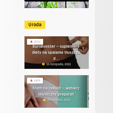
Uroda
2592
BurnBooster – suplement
diety na spalanie tłuszczu
d ..
10 listopada, 2022
2459
Krem na cellulit – wybierz
skuteczny preparat
30 sierpnia, 2022