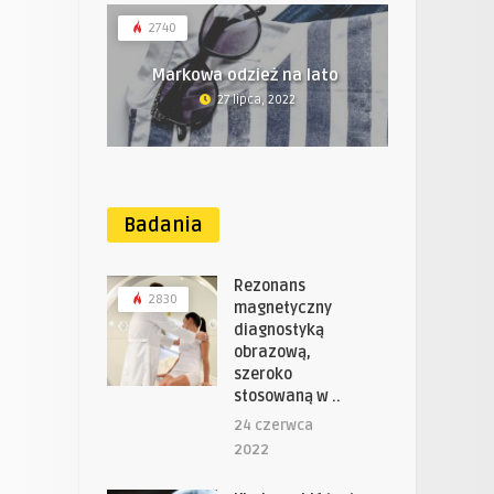
2740
Markowa odzież na lato
27 lipca, 2022
Badania
Rezonans
2830
magnetyczny
diagnostyką
obrazową,
szeroko
stosowaną w ..
24 czerwca
2022